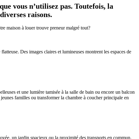
ue vous n’utilisez pas. Toutefois, la
diverses raisons.
votre maison à louer trouve preneur malgré tout?
latteuse. Des images claires et lumineuses montrent les espaces de
oelleuses et une lumière tamisée à la salle de bain ou encore un balcon
es jeunes familles ou transformer la chambre à coucher principale en
énovée, un jardin spacieux ou la proximité des transports en commun.